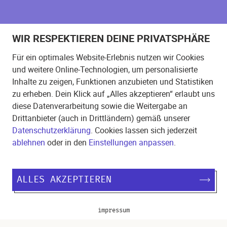
WIR RESPEKTIEREN DEINE PRIVATSPHÄRE
KONTAKT
Für ein optimales Website-Erlebnis nutzen wir Cookies
ECHO POSTER Promotion Agentur
und weitere Online-Technologien, um personalisierte
Schillerpromenade 39
Inhalte zu zeigen, Funktionen anzubieten und Statistiken
12049
Berlin
,
Germany
zu erheben. Dein Klick auf „Alles akzeptieren“ erlaubt uns
diese Datenverarbeitung sowie die Weitergabe an
Auf der Karte anzeigen
Drittanbieter (auch in Drittländern) gemäß unserer
Datenschutzerklärung
. Cookies lassen sich jederzeit
E-mail
ablehnen
oder in den
Einstellungen anpassen
.
office@echoposter.de
Telefon
ALLES AKZEPTIEREN
+49 30 5557 1427
impressum