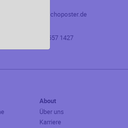
E-mail
office@echoposter.de
Telefon
+49 30 5557 1427
About
me
Über uns
Karriere