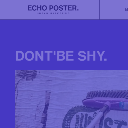
M
DONT'BE SHY.