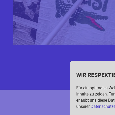
WIR RESPEKTI
Für ein optimales Web
Inhalte zu zeigen, Fu
erlaubt uns diese Dat
unserer
Datenschutze