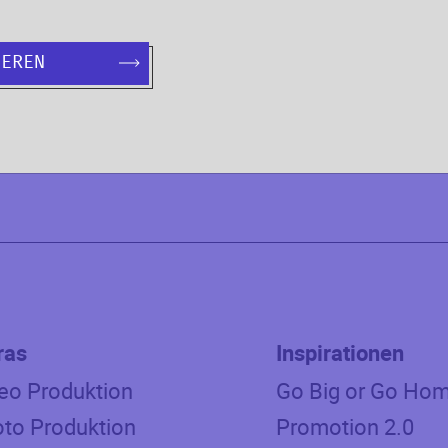
Adresse
Schillerpromenade 39
IEREN
12049
Berlin
,
Germany
Auf der Karte anzeigen
ras
Inspirationen
eo Produktion
Go Big or Go Ho
to Produktion
Promotion 2.0