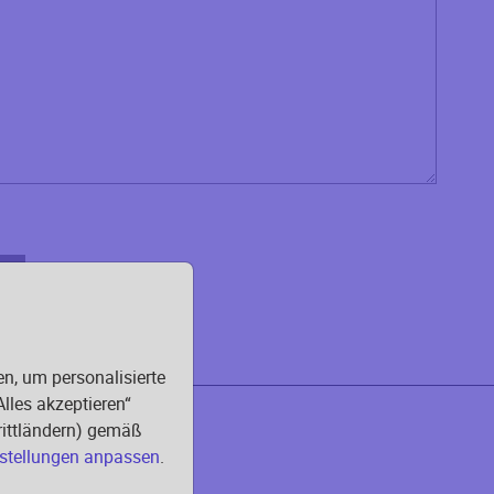
en, um personalisierte
Alles akzeptieren“
Drittländern) gemäß
stellungen anpassen
.