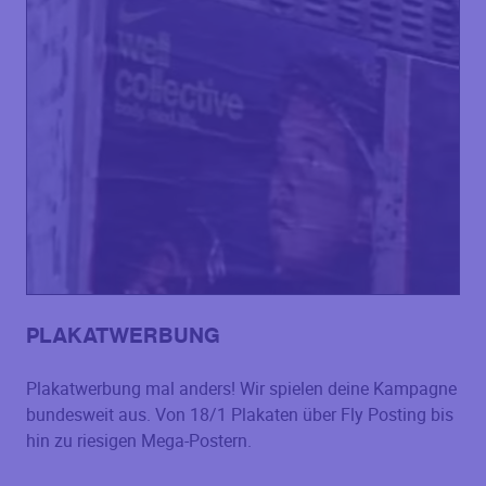
PLAKATWERBUNG
Plakatwerbung mal anders! Wir spielen deine Kampagne
bundesweit aus. Von 18/1 Plakaten über Fly Posting bis
hin zu riesigen Mega-Postern.