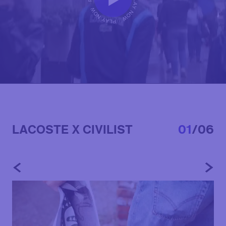
LACOSTE X CIVILIST
0
1
/
0
6