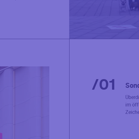
/
01
Sond
Überd
im öff
Zeich