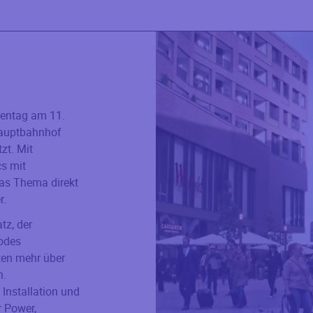
hentag am 11.
auptbahnhof
zt. Mit
cs mit
das Thema direkt
r.
tz, der
odes
ten mehr über
n.
Installation und
r Power,